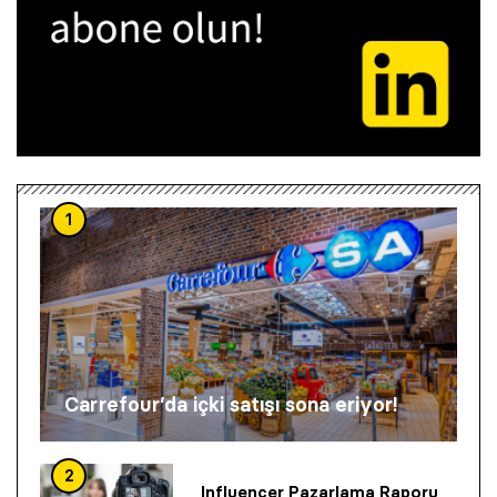
1
Carrefour’da içki satışı sona eriyor!
2
Influencer Pazarlama Raporu