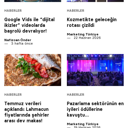
HABERLER
HABERLER
Google Vids ile “dijital
Kozmetikte geleceğin
ikizler” videolarda
rotası çizildi
başrolü devralıyor!
Marketing Türkiye
22 Haziran 2026
Nafizcan Önder
3 hafta önce
HABERLER
HABERLER
Temmuz verileri
Pazarlama sektörünün en
açıklandı: Lahmacun
iyileri ödüllerine
fiyatlarında şehirler
kavuştu…
arası dev makas!
Marketing Türkiye
19 Haziran 2026