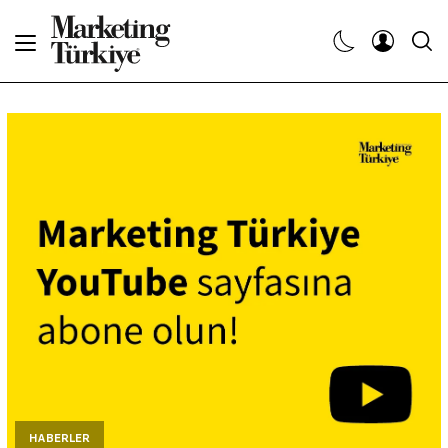
Abone Ol
Haberler
Yaratıcı İşler
Dergiler
Etkinlikler
Söyleşiler
Kariyer
HABERLER