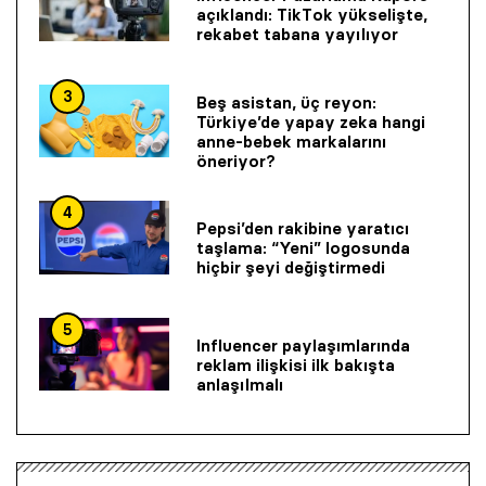
açıklandı: TikTok yükselişte,
rekabet tabana yayılıyor
3
Beş asistan, üç reyon:
Türkiye’de yapay zeka hangi
anne-bebek markalarını
öneriyor?
4
Pepsi’den rakibine yaratıcı
taşlama: “Yeni” logosunda
hiçbir şeyi değiştirmedi
5
Influencer paylaşımlarında
reklam ilişkisi ilk bakışta
anlaşılmalı