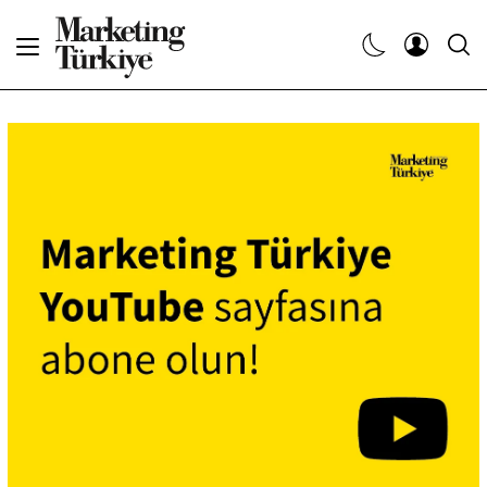
Abone Ol
Haberler
Yaratıcı İşler
Dergiler
Etkinlikler
Söyleşiler
Kariyer