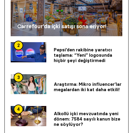
Carrefour’da içki satışı sona eriyor!
2
Pepsi’den rakibine yaratıcı
taşlama: “Yeni” logosunda
hiçbir şeyi değiştirmedi
3
Araştırma: Mikro influencer’lar
megalardan iki kat daha etkili!
4
Alkollü içki mevzuatında yeni
dönem: 7584 sayılı kanun bize
ne söylüyor?