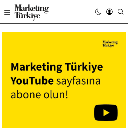
Abone Ol
Haberler
Yaratıcı İşler
Dergiler
Etkinlikler
Söyleşiler
Kariyer