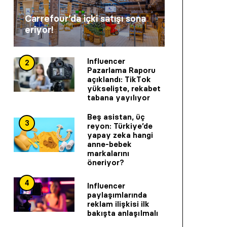
Carrefour’da içki satışı sona
eriyor!
Influencer
2
Pazarlama Raporu
açıklandı: TikTok
yükselişte, rekabet
tabana yayılıyor
Beş asistan, üç
3
reyon: Türkiye’de
yapay zeka hangi
anne-bebek
markalarını
öneriyor?
4
Influencer
paylaşımlarında
reklam ilişkisi ilk
bakışta anlaşılmalı