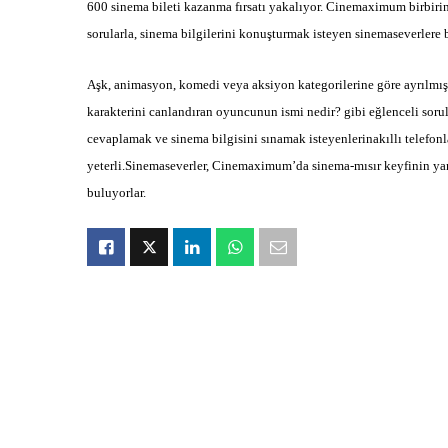
600 sinema bileti kazanma fırsatı yakalıyor. Cinemaximum birbirind
sorularla, sinema bilgilerini konuşturmak isteyen sinemaseverlere bi
Aşk, animasyon, komedi veya aksiyon kategorilerine göre ayrılmı
karakterini canlandıran oyuncunun ismi nedir? gibi eğlenceli soru
cevaplamak ve sinema bilgisini sınamak isteyenlerinakıllı tele
yeterli.Sinemaseverler, Cinemaximum’da sinema-mısır keyfinin yans
buluyorlar.