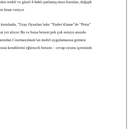
en renkli ve güzel 4 farklı patlamış mısır kutuları, değişik
r fırsat veriyor.
ş kutularda, “Uzay Oyunları’nda/ “Ender’sGame”de “Petra”
lar yer alıyor. Bu ve buna benzer pek çok soruyu anında
fonlarından Cinemaximum’un mobil uygulamasına girmesi
ıra kendilerini eğlenceli birsoru – cevap oyunu içerisinde