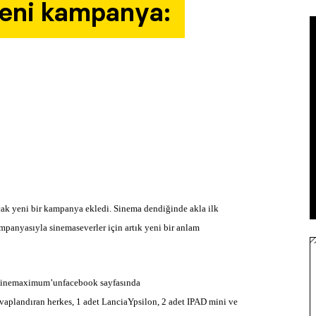
eni kampanya:
ak yeni bir kampanya ekledi. Sinema dendiğinde akla ilk
mpanyasıyla sinemaseverler için artık yeni bir anlam
, Cinemaximum’unfacebook sayfasında
plandıran herkes, 1 adet LanciaYpsilon, 2 adet IPAD mini ve