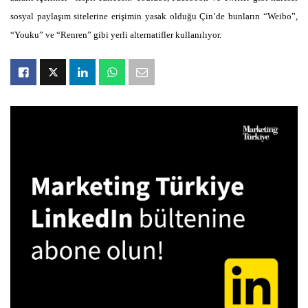
sosyal paylaşım sitelerine erişimin yasak olduğu Çin’de bunların “Weibo”,
“Youku” ve “Renren” gibi yerli alternatifler kullanılıyor.