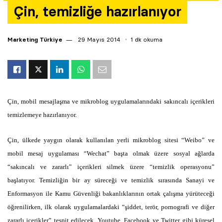
Çin, temizliğe hazırlanıyor
Yazarlar
Araştırma
Marketing Türkiye
29 Mayıs 2014
1 dk okuma
Çin, mobil mesajlaşma ve mikroblog uygulamalarındaki sakıncalı içerikleri
temizlemeye hazırlanıyor.
Çin, ülkede yaygın olarak kullanılan yerli mikroblog sitesi “Weibo” ve
mobil mesaj uygulaması “Wechat” başta olmak üzere sosyal ağlarda
“sakıncalı ve zararlı” içerikleri silmek üzere “temizlik operasyonu”
başlatıyor. Temizliğin bir ay süreceği ve temizlik sırasında Sanayi ve
Enformasyon ile Kamu Güvenliği bakanlıklarının ortak çalışma yürüteceği
öğrenilirken, ilk olarak uygulamalardaki “şiddet, terör, pornografi ve diğer
zararlı içerikler” tespit edilecek. Youtube, Facebook ve Twitter gibi küresel