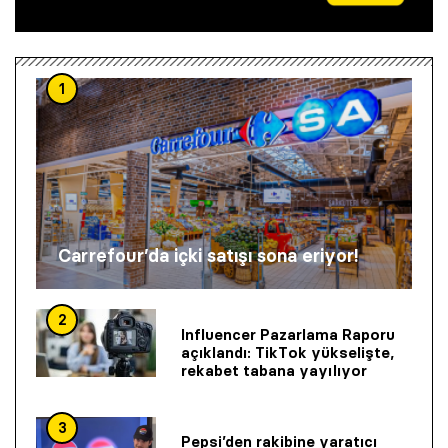
1
Carrefour’da içki satışı sona eriyor!
2
Influencer Pazarlama Raporu
açıklandı: TikTok yükselişte,
rekabet tabana yayılıyor
3
Pepsi’den rakibine yaratıcı