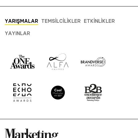
YARIŞMALAR
TEMSILCILIKLER
ETKINLIKLER
YAYINLAR