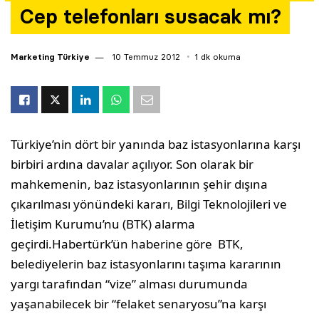
Cep telefonları susacak mı?
Yazarlar
Araştırma
Marketing Türkiye
10 Temmuz 2012
1 dk okuma
Türkiye’nin dört bir yanında baz istasyonlarına karşı
birbiri ardına davalar açılıyor. Son olarak bir
mahkemenin, baz istasyonlarının şehir dışına
çıkarılması yönündeki kararı, Bilgi Teknolojileri ve
İletişim Kurumu’nu (BTK) alarma
geçirdi.Habertürk’ün haberine göre BTK,
belediyelerin baz istasyonlarını taşıma kararının
yargı tarafından “vize” alması durumunda
yaşanabilecek bir “felaket senaryosu”na karşı