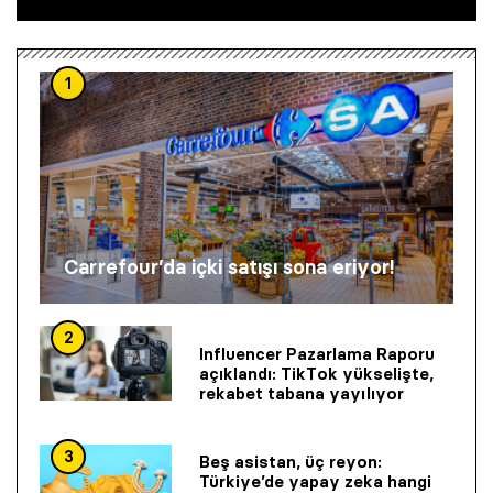
1
Carrefour’da içki satışı sona eriyor!
2
Influencer Pazarlama Raporu
açıklandı: TikTok yükselişte,
rekabet tabana yayılıyor
3
Beş asistan, üç reyon:
Türkiye’de yapay zeka hangi