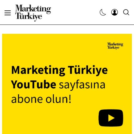
Abone Ol
Haberler
Yaratıcı İşler
Dergiler
Etkinlikler
Söyleşiler
Kariyer