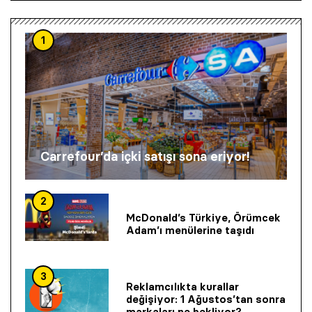
1
Carrefour’da içki satışı sona eriyor!
2
McDonald’s Türkiye, Örümcek
Adam’ı menülerine taşıdı
3
Reklamcılıkta kurallar
değişiyor: 1 Ağustos’tan sonra
markaları ne bekliyor?