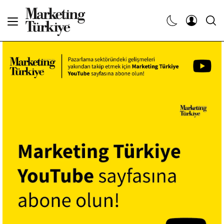
Abone Ol
Haberler
Yaratıcı İşler
Dergiler
Etkinlikler
Söyleşiler
Kariyer