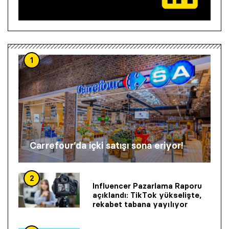
1
Carrefour’da içki satışı sona eriyor!
2
Influencer Pazarlama Raporu
açıklandı: TikTok yükselişte,
rekabet tabana yayılıyor