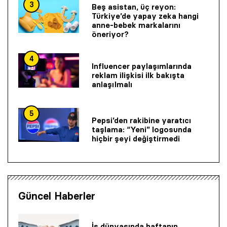
3
Beş asistan, üç reyon:
Türkiye’de yapay zeka hangi
anne-bebek markalarını
öneriyor?
4
Influencer paylaşımlarında
reklam ilişkisi ilk bakışta
anlaşılmalı
5
Pepsi’den rakibine yaratıcı
taşlama: “Yeni” logosunda
hiçbir şeyi değiştirmedi
Güncel Haberler
İş dünyasında haftanın