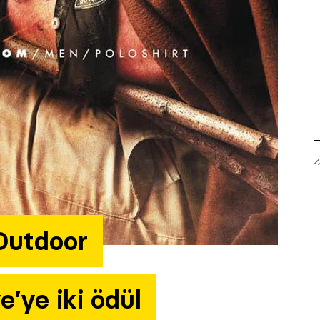
Outdoor
e’ye iki ödül