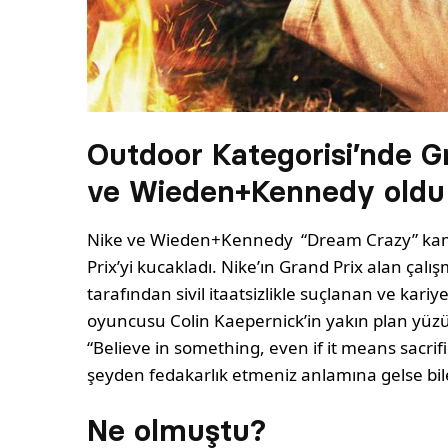
Outdoor Kategorisi’nde Gr
ve Wieden+Kennedy oldu
Nike ve Wieden+Kennedy “Dream Crazy” kam
Prix’yi kucakladı. Nike’ın Grand Prix alan ç
tarafından sivil itaatsizlikle suçlanan ve kari
oyuncusu Colin Kaepernick’in yakın plan yüzü
“Believe in something, even if it means sacrif
şeyden fedakarlık etmeniz anlamına gelse bil
Ne olmuştu?