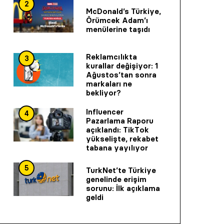
2
McDonald’s Türkiye,
Örümcek Adam’ı
menülerine taşıdı
Reklamcılıkta
3
kurallar değişiyor: 1
Ağustos’tan sonra
markaları ne
bekliyor?
Influencer
4
Pazarlama Raporu
açıklandı: TikTok
yükselişte, rekabet
tabana yayılıyor
5
TurkNet’te Türkiye
genelinde erişim
sorunu: İlk açıklama
geldi