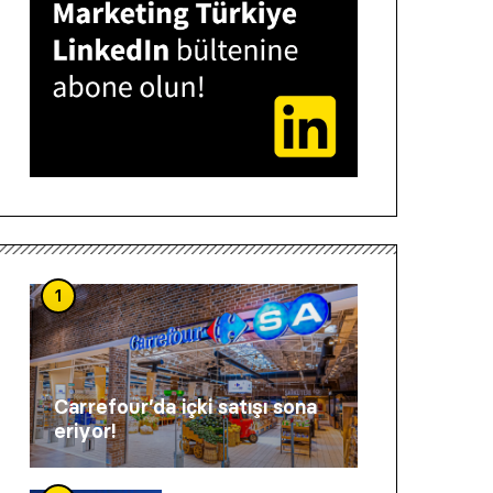
1
Carrefour’da içki satışı sona
eriyor!