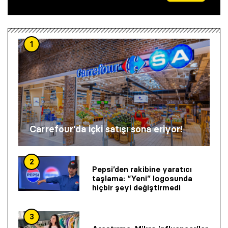
1
Carrefour’da içki satışı sona eriyor!
2
Pepsi’den rakibine yaratıcı
taşlama: “Yeni” logosunda
hiçbir şeyi değiştirmedi
3