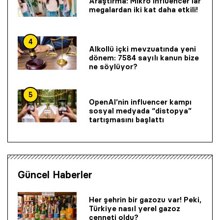
Araştırma: Mikro influencer’lar
megalardan iki kat daha etkili!
4
Alkollü içki mevzuatında yeni
dönem: 7584 sayılı kanun bize
ne söylüyor?
5
OpenAI’nin influencer kampı
sosyal medyada “distopya”
tartışmasını başlattı
Güncel Haberler
Her şehrin bir gazozu var! Peki,
Türkiye nasıl yerel gazoz
cenneti oldu?