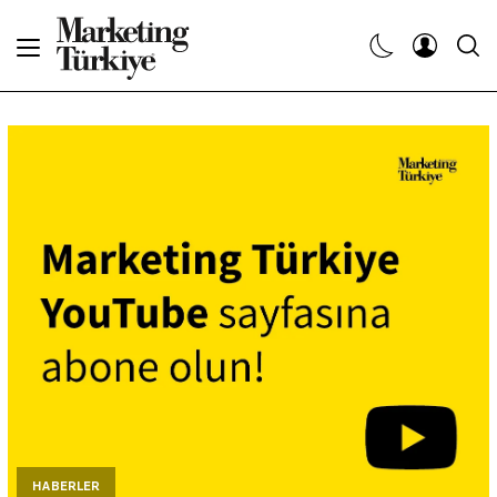
Abone Ol
Haberler
Yaratıcı İşler
Dergiler
Etkinlikler
Söyleşiler
Kariyer
HABERLER