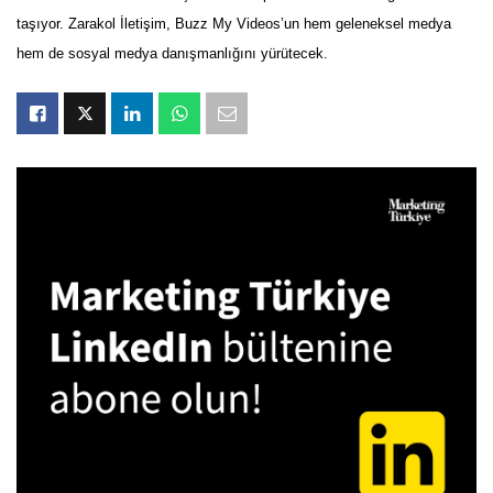
taşıyor. Zarakol İletişim, Buzz My Videos’un hem geleneksel medya
hem de sosyal medya danışmanlığını yürütecek.