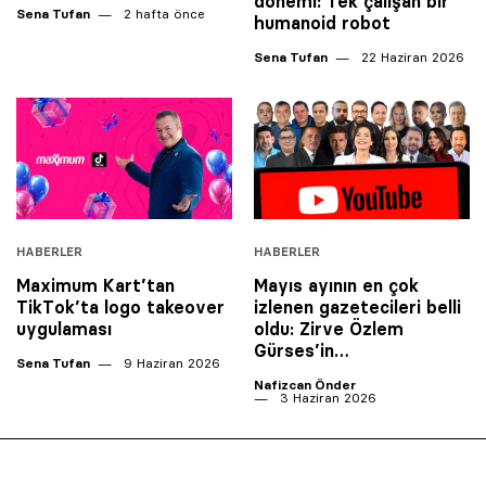
dönemi: Tek çalışan bir
Sena Tufan
2 hafta önce
humanoid robot
Sena Tufan
22 Haziran 2026
HABERLER
HABERLER
Maximum Kart’tan
Mayıs ayının en çok
TikTok’ta logo takeover
izlenen gazetecileri belli
uygulaması
oldu: Zirve Özlem
Gürses’in…
Sena Tufan
9 Haziran 2026
Nafizcan Önder
3 Haziran 2026