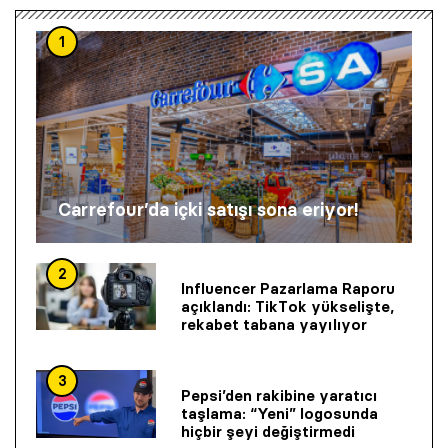
1
Carrefour’da içki satışı sona eriyor!
2
Influencer Pazarlama Raporu
açıklandı: TikTok yükselişte,
rekabet tabana yayılıyor
3
Pepsi’den rakibine yaratıcı
taşlama: “Yeni” logosunda
hiçbir şeyi değiştirmedi