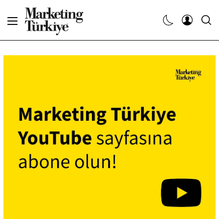
Abone Ol
Haberler
Yaratıcı İşler
Dergiler
Etkinlikler
Söyleşiler
Kariyer