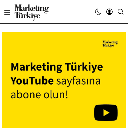
Abone Ol
Haberler
Yaratıcı İşler
Dergiler
Etkinlikler
Söyleşiler
Kariyer