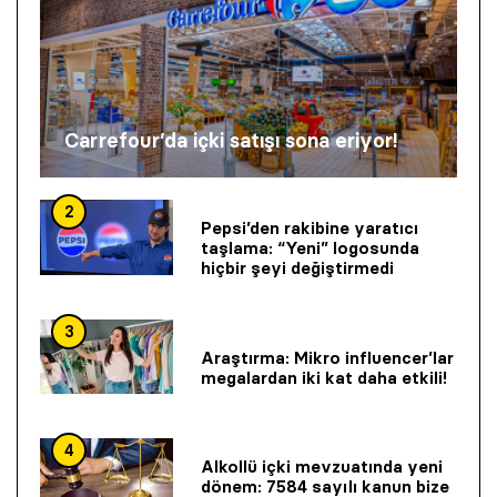
Carrefour’da içki satışı sona eriyor!
2
Pepsi’den rakibine yaratıcı
taşlama: “Yeni” logosunda
hiçbir şeyi değiştirmedi
3
Araştırma: Mikro influencer’lar
megalardan iki kat daha etkili!
4
Alkollü içki mevzuatında yeni
dönem: 7584 sayılı kanun bize