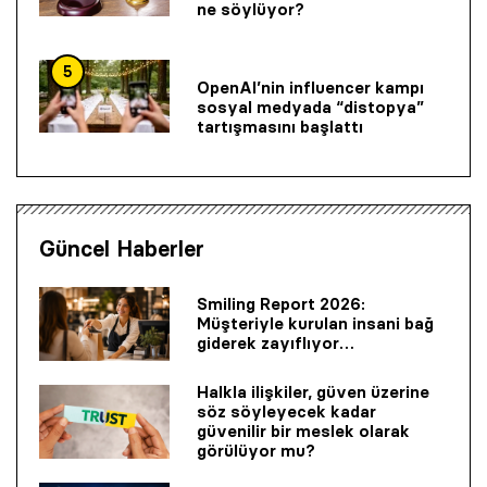
ne söylüyor?
5
OpenAI’nin influencer kampı
sosyal medyada “distopya”
tartışmasını başlattı
Güncel Haberler
Smiling Report 2026:
Müşteriyle kurulan insani bağ
giderek zayıflıyor…
Halkla ilişkiler, güven üzerine
söz söyleyecek kadar
güvenilir bir mes­lek olarak
görülüyor mu?