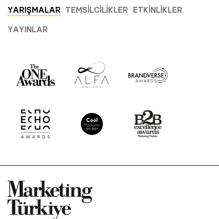
YARIŞMALAR
TEMSILCILIKLER
ETKINLIKLER
YAYINLAR