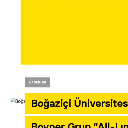
HABERLER
Boğaziçi Üniversites
Boyner Grup,“All-Lı