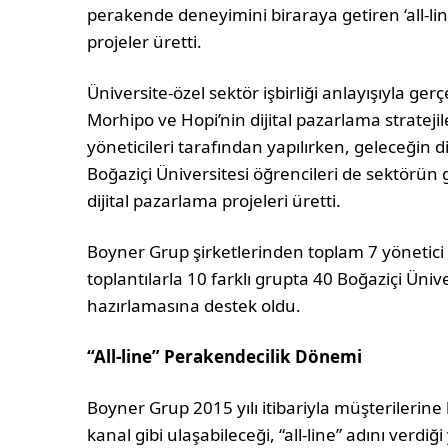
perakende deneyimini biraraya getiren ‘all-lin
projeler üretti.
Üniversite-özel sektör işbirliği anlayışıyla ge
Morhipo ve Hopi’nin dijital pazarlama stratejil
yöneticileri tarafından yapılırken, geleceğin d
Boğaziçi Üniversitesi öğrencileri de sektörün
dijital pazarlama projeleri üretti.
Boyner Grup şirketlerinden toplam 7 yönetic
toplantılarla 10 farklı grupta 40 Boğaziçi Ünive
hazırlamasına destek oldu.
“All-line” Perakendecilik Dönemi
Boyner Grup 2015 yılı itibariyla müşterilerin
kanal gibi ulaşabileceği, “all-line” adını verdiğ