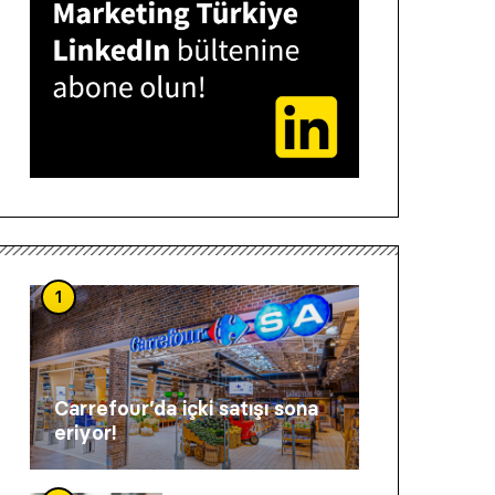
1
Carrefour’da içki satışı sona
eriyor!