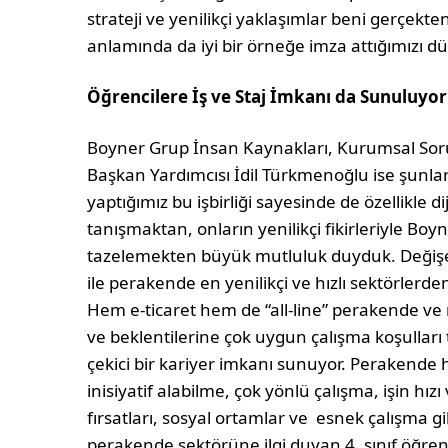
strateji ve yenilikçi yaklaşımlar beni gerçekten
anlamında da iyi bir örneğe imza attığımızı 
Öğrencilere İş ve Staj İmkanı da Sunuluyor
Boyner Grup İnsan Kaynakları, Kurumsal Soru
Başkan Yardımcısı İdil Türkmenoğlu ise şunları 
yaptığımız bu işbirliği sayesinde de özellikle di
tanışmaktan, onların yenilikçi fikirleriyle Boy
tazelemekten büyük mutluluk duyduk. Değişen 
ile perakende en yenilikçi ve hızlı sektörlerden
Hem e-ticaret hem de “all-line” perakende ve 
ve beklentilerine çok uygun çalışma koşulları 
çekici bir kariyer imkanı sunuyor. Perakende h
inisiyatif alabilme, çok yönlü çalışma, işin h
fırsatları, sosyal ortamlar ve esnek çalışma gi
perakende sektörüne ilgi duyan 4. sınıf öğrenci