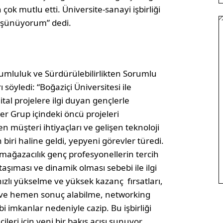
 çok mutlu etti. Üniversite-sanayi işbirliği
düşünüyorum” dedi.
mluluk ve Sürdürülebilirlikten Sorumlu
söyledi: “Boğaziçi Üniversitesi ile
jital projelere ilgi duyan gençlerle
ner Grup içindeki öncü projeleri
müşteri ihtiyaçları ve gelişen teknoloji
 biri haline geldi, yepyeni görevler türedi.
mağazacılık genç profesyonellerin tercih
taşıması ve dinamik olması sebebi ile ilgi
ızlı yükselme ve yüksek kazanç fırsatları,
ızı ve hemen sonuç alabilme, networking
bi imkanlar nedeniyle cazip. Bu işbirliği
leri için yeni bir bakış açısı sunuyor.