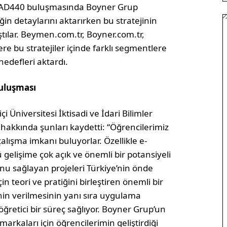
n AD440 buluşmasında Boyner Grup
iğin detaylarını aktarırken bu stratejinin
aştılar. Beymen.com.tr, Boyner.com.tr,
re bu stratejiler içinde farklı segmentlere
edefleri aktardı.
Buluşması
 Üniversitesi İktisadi ve İdari Bilimler
 hakkında şunları kaydetti: “Öğrencilerimiz
lışma imkanı buluyorlar. Özellikle e-
gelişime çok açık ve önemli bir potansiyeli
u sağlayan projeleri Türkiye’nin önde
 teori ve pratiğini birleştiren önemli bir
rinin verilmesinin yanı sıra uygulama
ğretici bir süreç sağlıyor. Boyner Grup’un
arkaları için öğrencilerimin geliştirdiği