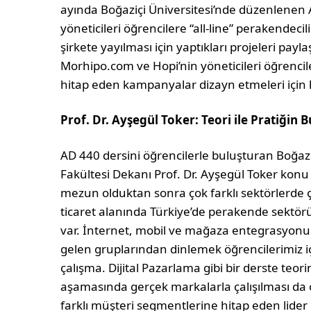
ayında Boğaziçi Üniversitesi’nde düzenlene
yöneticileri öğrencilere “all-line” perakendecil
şirkete yayılması için yaptıkları projeleri payl
Morhipo.com ve Hopi’nin yöneticileri öğrencile
hitap eden kampanyalar dizayn etmeleri için h
Prof. Dr. Ayşegül Toker: Teori ile Pratiğin 
AD 440 dersini öğrencilerle buluşturan Boğaziçi
Fakültesi Dekanı Prof. Dr. Ayşegül Toker konu
mezun olduktan sonra çok farklı sektörlerde ça
ticaret alanında Türkiye’de perakende sektörü 
var. İnternet, mobil ve mağaza entegrasyonun
gelen gruplarından dinlemek öğrencilerimiz için
çalışma. Dijital Pazarlama gibi bir derste teo
aşamasında gerçek markalarla çalışılması da ö
farklı müşteri segmentlerine hitap eden lider m