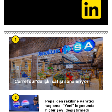
1
Carrefour’da içki satışı sona eriyor!
2
Pepsi’den rakibine yaratıcı
taşlama: “Yeni” logosunda
hiçbir şeyi değiştirmedi