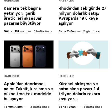
HABERLER
HABERLER
Kamera tek başına
Rhode’dan tek günde 27
yetmiyor: İçerik
milyon dolarlık satış:
üreticileri aksesuar
Avrupa’da 19 ülkeye
pazarını büyütüyor
açılıyor
Gülben Dikmen
1 hafta önce
Sena Tufan
3 gün önce
HABERLER
HABERLER
Apple’dan devrimsel
Küresel birleşme ve
adım: Taksit, kiralama ve
satın alma pazarı 2,4
yükseltme tek modelde
trilyon dolarla rekora
buluşuyor
koşuyor…
Ferruh Altun
3 hafta önce
Sena Tufan
4 hafta önce