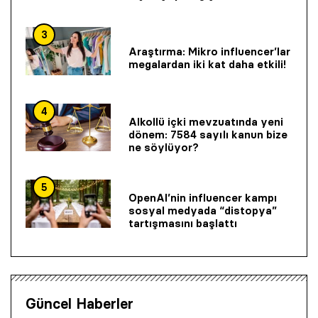
3
Araştırma: Mikro influencer’lar
megalardan iki kat daha etkili!
4
Alkollü içki mevzuatında yeni
dönem: 7584 sayılı kanun bize
ne söylüyor?
5
OpenAI’nin influencer kampı
sosyal medyada “distopya”
tartışmasını başlattı
Güncel Haberler