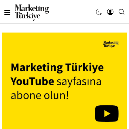
Abone Ol
Haberler
Yaratıcı İşler
Dergiler
Etkinlikler
Söyleşiler
Kariyer