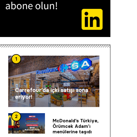
1
Carrefour’da içki satışı sona
eriyor!
2
McDonald’s Türkiye,
Örümcek Adam’ı
menülerine taşıdı