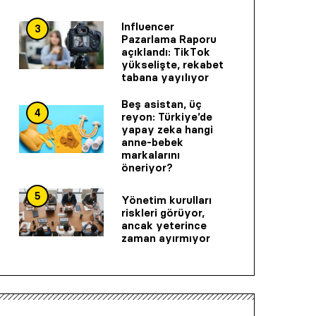
Influencer
3
Pazarlama Raporu
açıklandı: TikTok
yükselişte, rekabet
tabana yayılıyor
Beş asistan, üç
4
reyon: Türkiye’de
yapay zeka hangi
anne-bebek
markalarını
öneriyor?
5
Yönetim kurulları
riskleri görüyor,
ancak yeterince
zaman ayırmıyor