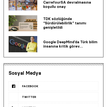
CarrefourSA devralmasına
koşullu onay
TDK sözlüğünde
“Sürdürülebilirlik” tanımı
genişletildi
Google DeepMind’da Türk bilim
insanına kritik görev…
Sosyal Medya
FACEBOOK
TWITTER