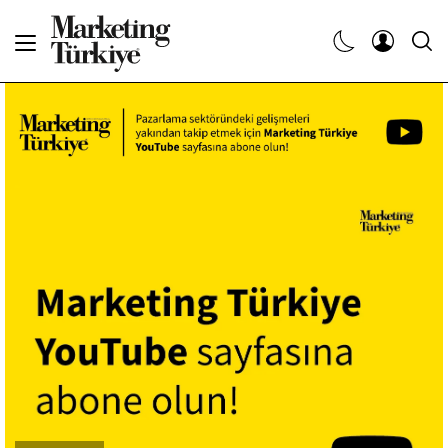
Abone Ol
Haberler
Yaratıcı İşler
Dergiler
Etkinlikler
Söyleşiler
Kariyer