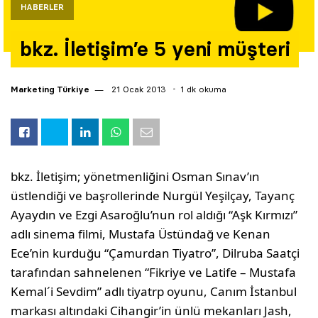
HABERLER
Yazarlar
bkz. İletişim’e 5 yeni müşteri
Araştırma
Marketing Türkiye
21 Ocak 2013
1 dk okuma
bkz. İletişim; yönetmenliğini Osman Sınav’ın
üstlendiği ve başrollerinde Nurgül Yeşilçay, Tayanç
Ayaydın ve Ezgi Asaroğlu’nun rol aldığı “Aşk Kırmızı”
adlı sinema filmi, Mustafa Üstündağ ve Kenan
Ece’nin kurduğu “Çamurdan Tiyatro”, Dilruba Saatçi
tarafından sahnelenen “Fikriye ve Latife – Mustafa
Kemal´i Sevdim” adlı tiyatrp oyunu, Canım İstanbul
markası altındaki Cihangir’in ünlü mekanları Jash,