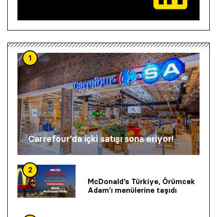
1
Carrefour’da içki satışı sona eriyor!
2
McDonald’s Türkiye, Örümcek
Adam’ı menülerine taşıdı