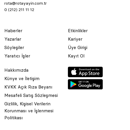
rota@rotayayin.com.tr
0 (212) 211 11 12
Haberler
Etkinlikler
Yazarlar
Kariyer
Söyleşiler
Üye Girişi
Yaratıcı İşler
Kayıt Ol
Hakkımızda
Künye ve İletişim
KVKK Açık Rıza Beyanı
Mesafeli Satış Sözleşmesi
Gizlilik, Kişisel Verilerin
Korunması ve İşlenmesi
© 2001 Rota Yayın Yapım Tanıtım Tic. Ltd. Şti. Bu Sitede Bulunan
Politikası
Yazı Ve Çizimlerin Her Hakkı Saklıdır.