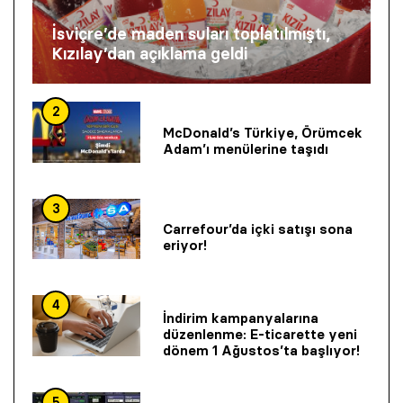
İsviçre’de maden suları toplatılmıştı,
Kızılay’dan açıklama geldi
2
McDonald’s Türkiye, Örümcek
Adam’ı menülerine taşıdı
3
Carrefour’da içki satışı sona
eriyor!
4
İndirim kampanyalarına
düzenlenme: E-ticarette yeni
dönem 1 Ağustos’ta başlıyor!
5