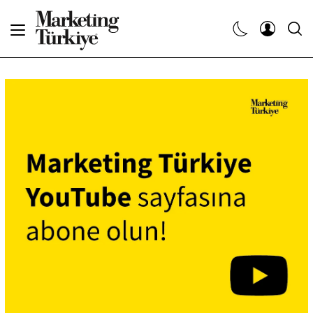
Abone Ol
Haberler
Yaratıcı İşler
Dergiler
Etkinlikler
Söyleşiler
Kariyer