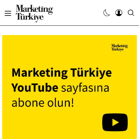
Abone Ol
Haberler
Yaratıcı İşler
Dergiler
Etkinlikler
Söyleşiler
Kariyer