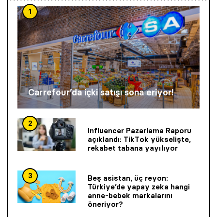
1
Carrefour’da içki satışı sona eriyor!
2
Influencer Pazarlama Raporu
açıklandı: TikTok yükselişte,
rekabet tabana yayılıyor
3
Beş asistan, üç reyon:
Türkiye’de yapay zeka hangi
anne-bebek markalarını
öneriyor?