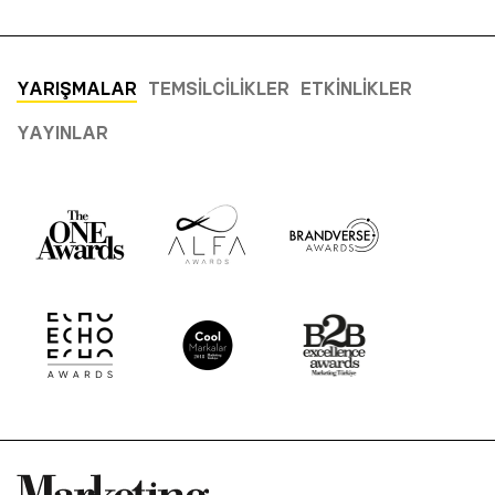
YARIŞMALAR
TEMSILCILIKLER
ETKINLIKLER
YAYINLAR