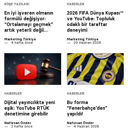
KÖŞE YAZILARI
HABERLER
En iyi işveren olmanın
2026 FIFA Dünya Kupası™
formülü değişiyor:
ve YouTube: Topluluk
“Ortalamayı geçmek”
odaklı bir taraftar
artık yeterli değil…
deneyimi
Marketing Türkiye
Marketing Türkiye
4 hafta önce
20 Haziran 2026
HABERLER
HABERLER
Dijital yayıncılıkta yeni
Bu forma
eşik: YouTube RTÜK
“Fenerbahçe’den”
denetimine girebilir
yapıldı!
Nafizcan Önder
Nafizcan Önder
2 hafta önce
4 Haziran 2026