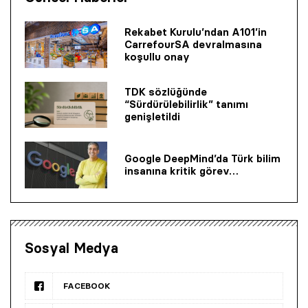
Rekabet Kurulu’ndan A101’in
CarrefourSA devralmasına
koşullu onay
TDK sözlüğünde
“Sürdürülebilirlik” tanımı
genişletildi
Google DeepMind’da Türk bilim
insanına kritik görev…
Sosyal Medya
FACEBOOK