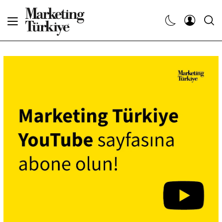
Abone Ol
Haberler
Yaratıcı İşler
Dergiler
Etkinlikler
Söyleşiler
Kariyer