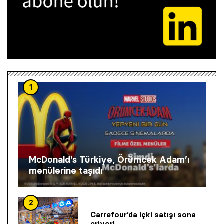
1
McDonald’s Türkiye, Örümcek Adam’ı
menülerine taşıdı
2
Carrefour’da içki satışı sona
eriyor!