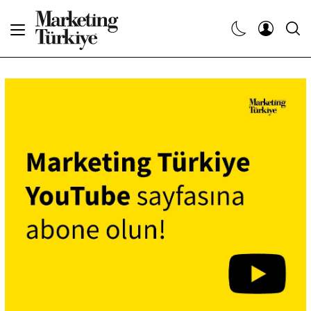
Abone Ol
Haberler
Yaratıcı İşler
Dergiler
Etkinlikler
Söyleşiler
Kariyer