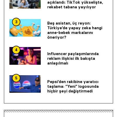
açıklandı: TikTok yükselişte,
rekabet tabana yayılıyor
3
Beş asistan, üç reyon:
Türkiye’de yapay zeka hangi
anne-bebek markalarını
öneriyor?
4
Influencer paylaşımlarında
reklam ilişkisi ilk bakışta
anlaşılmalı
5
Pepsi’den rakibine yaratıcı
taşlama: “Yeni” logosunda
hiçbir şeyi değiştirmedi