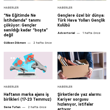
HABERLER
HABERLER
“Ne Eğitimde Ne
Gençlere özel bir dünya:
İstihdamda” tanımı
Türk Hava Yolları Gençlik
çöküyor: Gençler
Kulübü
sanıldığı kadar “boşta”
Advertorial
1 hafta önce
değil
Gülben Dikmen
2 hafta önce
HABERLER
HABERLER
Haftanın marka ajans iş
Şirketlerde yaz alarmı:
birlikleri (17-23 Temmuz)
Kariyer sorgusu
hızlanıyor, istifalar
Sena Tufan
2 hafta önce
artıyor