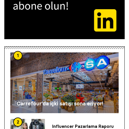
1
Carrefour’da içki satışı sona eriyor!
2
Influencer Pazarlama Raporu