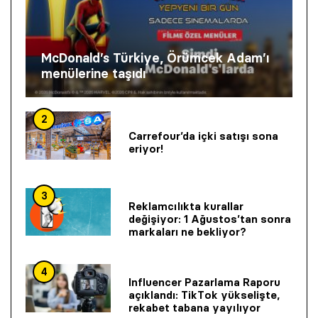
McDonald’s Türkiye, Örümcek Adam’ı
menülerine taşıdı
2
Carrefour’da içki satışı sona
eriyor!
3
Reklamcılıkta kurallar
değişiyor: 1 Ağustos’tan sonra
markaları ne bekliyor?
4
Influencer Pazarlama Raporu
açıklandı: TikTok yükselişte,
rekabet tabana yayılıyor