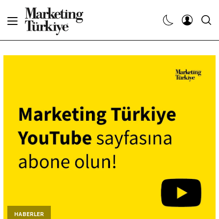
Abone Ol
Haberler
Yaratıcı İşler
Dergiler
Etkinlikler
Söyleşiler
Kariyer
HABERLER