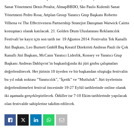
Sanat Yönetmeni Denis Peralta; AlmapBBDO, São Paulo Kıdemli Sanat
Yönetmeni Pedro Rosa; Artplan Group Yaratıcı Grup Başkanı Roberto
Vilhena ve The Effectiveness Partnership Stratejist Danışman Warwick Cairns
konuşmacı olarak katılacak. 21. Golden Drum Uluslararası Reklamcılık
Festivali’ne kayıt için son tarih ise 19 Ağustos 2014. Festivalin Tek Kanallı
Jüri Başkanı, Leo Burnett GmbH Baş Kreatif Direktörü Andreas Pauli ile Çok
Kanallı Jüri Başkanı, McCann Yaratıcı Liderlik, Konsey ve Yaratıcı Grup
Başkanı Andreas Dahlqvist’in başkanlığında iki jüri grubu çalışmaları
değerlendirecek. Her jürinin 10 üyeden ve bir başkandan oluştuğu festivalin
bu yıl odak noktası “Yaratıcılık”, “İçerik” ve “Mutluluk”. Jüri üyelerinin
değerlendirmeleri festival öncesinde 19-27 Eylül tarihlerinde online olarak
iki aşamada gerçekleştirilecek. Ödüller ise 7-10 Ekim tarihlerinde yapılacak
olan festivalde sahiplerine takdim edilecek.