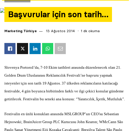
Yazarlar
Başvurular için son tarih…
Araştırma
Marketing Türkiye
13 Ağustos 2014
1 dk okuma
Slovenya Portorož’da, 7-10 Ekim tarihleri arasında
düzenlenecek olan 21.
Golden Drum Uluslararası Reklamcılık Festivali’ne başvuru yapmak
isteyenler için son tarih 19 Ağustos. 37 ülkeden reklamcıların katılacağı
festivalde, 4 gün boyunca birbirinden farklı ve ilgi çekici konular gündeme
getirilecek. Festivalin bu seneki ana konusu: “Yaratıcılık, İçerik, Mutluluk”.
Festivalin en ünlü konukları arasında MSLGROUP’un CEO’su Sebastian
Hejnowski; BrainJuicer Group PLC Kurucusu John Kearon; WMcCann São
Paulo Sanat Yönetmeni Eiji Kozaka Cavalcanti; Brezilya Talent São Paulo