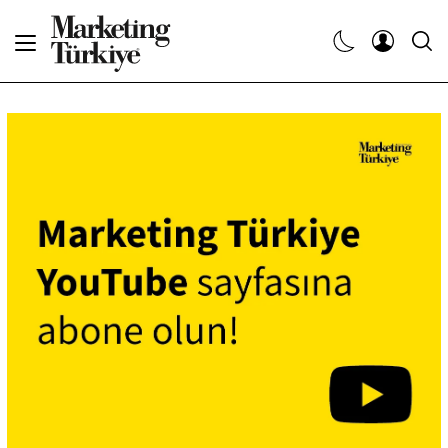
Abone Ol
Haberler
Yaratıcı İşler
Dergiler
Etkinlikler
Söyleşiler
Kariyer