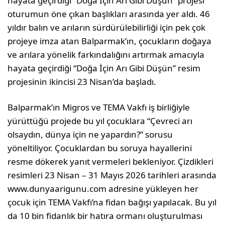
hayata geçirdiği “Doğa İçin Arı Gibi Düşün” projesi
oturumun öne çıkan başlıkları arasında yer aldı. 46
yıldır balın ve arıların sürdürülebilirliği için pek çok
projeye imza atan Balparmak’ın, çocukların doğaya
ve arılara yönelik farkındalığını artırmak amacıyla
hayata geçirdiği “Doğa İçin Arı Gibi Düşün” resim
projesinin ikincisi 23 Nisan’da başladı.
Balparmak’ın Migros ve TEMA Vakfı iş birliğiyle
yürüttüğü projede bu yıl çocuklara “Çevreci arı
olsaydın, dünya için ne yapardın?” sorusu
yöneltiliyor. Çocuklardan bu soruya hayallerini
resme dökerek yanıt vermeleri bekleniyor. Çizdikleri
resimleri 23 Nisan – 31 Mayıs 2026 tarihleri arasında
www.dunyaarigunu.com adresine yükleyen her
çocuk için TEMA Vakfı’na fidan bağışı yapılacak. Bu yıl
da 10 bin fidanlık bir hatıra ormanı oluşturulması