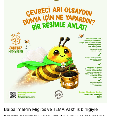
Balparmak’ın Migros ve TEMA Vakfı iş birliğiyle