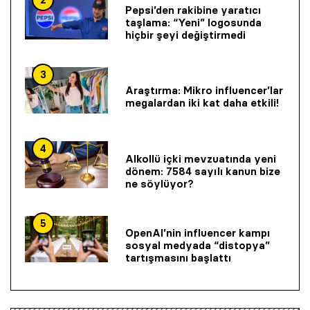
2
Pepsi’den rakibine yaratıcı
taşlama: “Yeni” logosunda
hiçbir şeyi değiştirmedi
3
Araştırma: Mikro influencer’lar
megalardan iki kat daha etkili!
4
Alkollü içki mevzuatında yeni
dönem: 7584 sayılı kanun bize
ne söylüyor?
5
OpenAI’nin influencer kampı
sosyal medyada “distopya”
tartışmasını başlattı