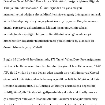
Duty-Free Genel Müdürü Ersan Arcan “Gümrüksüz mağaza işletmeciliğinde
Türkiye’nin lider markası ATÜ, kuruluşundan bu yana müşteri
memnuniyetini odağına alıyor. Misafirlerimize en geniş ürün gamını sunarak
kaliteli bir alışveriş deneyimi yaşatmak üzere çalışıyoruz. Bu çabamızın en
önemli parçasıysa çalışanlarımız. Müşteri memnuniyetinin çalışan
mutluluğundan geçtiğini biliyoruz. Kendilerini rahat, güvende ve şık
hissedecekleri kıyafetler tasarlamak üzere yola çıktık ve bu alandaki en
önemli isimlerle çalıştık” dedi.
Bugün 19 ülkede 48 havalimanında, 179 Travel Value/Duty Free mağazasını
işleten Gebr. Heinemann Yönetim Kurulu Eşbaşkanı Claus Heinemann, “TAV-
ATÜ ile 12 yıldan bu yana devam eden başarılı bir ortaklığımız var. Küresel
ekonomik krizin üstesinden de başarıyla geldik ve hâlâ bu büyük ortaklıkta
ilerleme kaydediyoruz. Bu, Almanya ve Türkiye arasında çok değerli bir
işbirliği örneğidir. Türkiye’nin gelişmesini de yakından takip ediyoruz ve
çok etkileyici buluyoruz. İstanbul Atatürk Havalimanı’nda yürütülen duty-