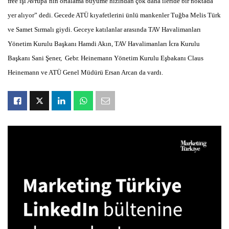
free işi Avrupa’nın ortalama büyüme hızından çok daha ileride bir noktada
yer alıyor” dedi. Gecede ATÜ kıyafetlerini ünlü mankenler Tuğba Melis Türk
ve Samet Sırmalı giydi. Geceye katılanlar arasında TAV Havalimanları
Yönetim Kurulu Başkanı Hamdi Akın, TAV Havalimanları İcra Kurulu
Başkanı Sani Şener, Gebr. Heinemann Yönetim Kurulu Eşbakanı Claus
Heinemann ve ATÜ Genel Müdürü Ersan Arcan da vardı.