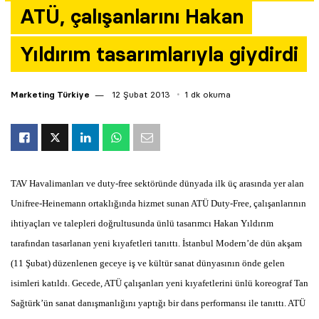
ATÜ, çalışanlarını Hakan
Yazarlar
Yıldırım tasarımlarıyla giydirdi
Araştırma
Marketing Türkiye
12 Şubat 2013
1 dk okuma
TAV Havalimanları ve duty-free sektöründe dünyada ilk üç arasında yer alan
Unifree-Heinemann ortaklığında hizmet sunan ATÜ Duty-Free, çalışanlarının
ihtiyaçları ve talepleri doğrultusunda ünlü tasarımcı Hakan Yıldırım
tarafından tasarlanan yeni kıyafetleri tanıttı. İstanbul Modern’de dün akşam
(11 Şubat) düzenlenen geceye iş ve kültür sanat dünyasının önde gelen
isimleri katıldı. Gecede, ATÜ çalışanları yeni kıyafetlerini ünlü koreograf Tan
Sağtürk’ün sanat danışmanlığını yaptığı bir dans performansı ile tanıttı. ATÜ