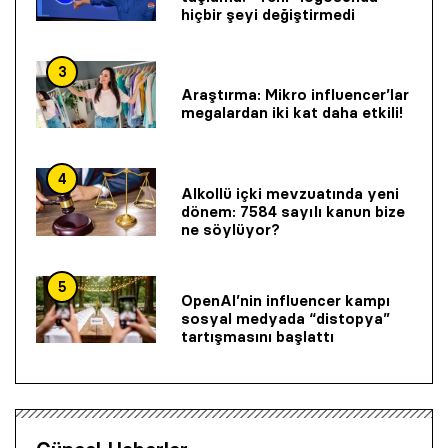
hiçbir şeyi değiştirmedi
3
Araştırma: Mikro influencer’lar
megalardan iki kat daha etkili!
4
Alkollü içki mevzuatında yeni
dönem: 7584 sayılı kanun bize
ne söylüyor?
5
OpenAI’nin influencer kampı
sosyal medyada “distopya”
tartışmasını başlattı