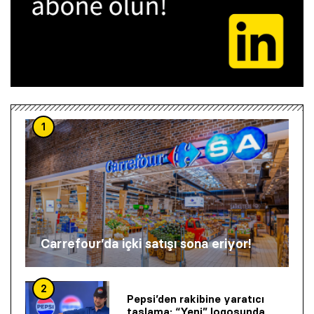
1
Carrefour’da içki satışı sona eriyor!
2
Pepsi’den rakibine yaratıcı
taşlama: “Yeni” logosunda