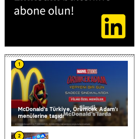
1
McDonald’s Türkiye, Örümcek Adam’ı
menülerine taşıdı
2