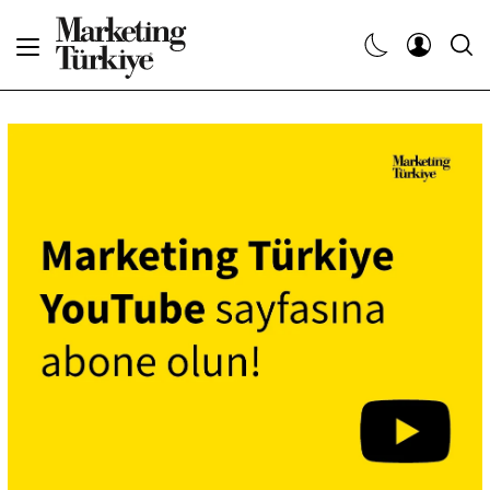
Abone Ol
Haberler
Yaratıcı İşler
Dergiler
Etkinlikler
Söyleşiler
Kariyer