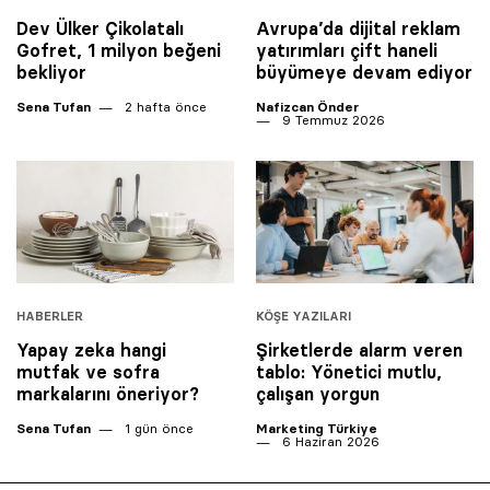
Dev Ülker Çikolatalı
Avrupa’da dijital reklam
Gofret, 1 milyon beğeni
yatırımları çift haneli
bekliyor
büyümeye devam ediyor
Sena Tufan
2 hafta önce
Nafizcan Önder
9 Temmuz 2026
HABERLER
KÖŞE YAZILARI
Yapay zeka hangi
Şirketlerde alarm veren
mutfak ve sofra
tablo: Yönetici mutlu,
markalarını öneriyor?
çalışan yorgun
Sena Tufan
1 gün önce
Marketing Türkiye
6 Haziran 2026