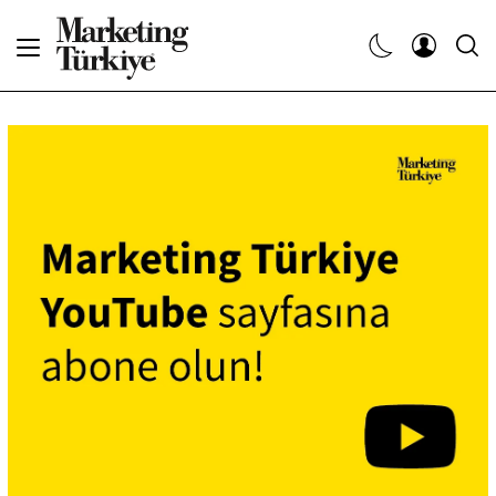
Abone Ol
Haberler
Yaratıcı İşler
Dergiler
Etkinlikler
Söyleşiler
Kariyer