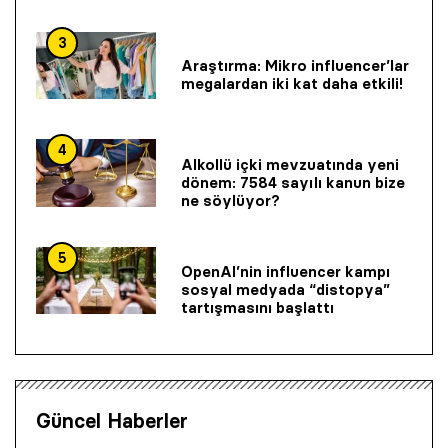
3
Araştırma: Mikro influencer’lar
megalardan iki kat daha etkili!
4
Alkollü içki mevzuatında yeni
dönem: 7584 sayılı kanun bize
ne söylüyor?
5
OpenAI’nin influencer kampı
sosyal medyada “distopya”
tartışmasını başlattı
Güncel Haberler