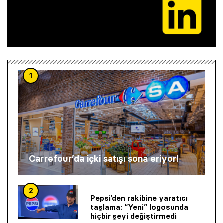
1
Carrefour’da içki satışı sona eriyor!
2
Pepsi’den rakibine yaratıcı
taşlama: “Yeni” logosunda
hiçbir şeyi değiştirmedi