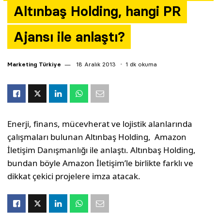
Altınbaş Holding, hangi PR
Yazarlar
Ajansı ile anlaştı?
Araştırma
Marketing Türkiye
18 Aralık 2013
1 dk okuma
Enerji, finans, mücevherat ve lojistik alanlarında
çalışmaları bulunan Altınbaş Holding, Amazon
İletişim Danışmanlığı ile anlaştı. Altınbaş Holding,
bundan böyle Amazon İletişim’le birlikte farklı ve
dikkat çekici projelere imza atacak.