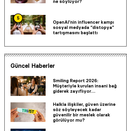
ne söylüyor?
5
OpenAI’nin influencer kampı
sosyal medyada “distopya”
tartışmasını başlattı
Güncel Haberler
Smiling Report 2026:
Müşteriyle kurulan insani bağ
giderek zayıflıyor…
Halkla ilişkiler, güven üzerine
söz söyleyecek kadar
güvenilir bir mes­lek olarak
görülüyor mu?