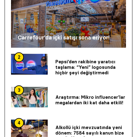
Carrefour’da içki satışı sona eriyor!
2
Pepsi’den rakibine yaratıcı
taşlama: “Yeni” logosunda
hiçbir şeyi değiştirmedi
3
Araştırma: Mikro influencer’lar
megalardan iki kat daha etkili!
4
Alkollü içki mevzuatında yeni
dönem: 7584 sayılı kanun bize