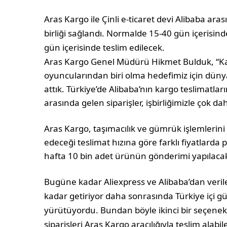
Aras Kargo ile Çinli e-ticaret devi Alibaba ar
birliği sağlandı. Normalde 15-40 gün içerisind
gün içerisinde teslim edilecek.
Aras Kargo Genel Müdürü Hikmet Bulduk, “Kar
oyuncularından biri olma hedefimiz için dünya
attık. Türkiye’de Alibaba’nın kargo teslimatla
arasında gelen siparişler, işbirliğimizle çok da
Aras Kargo, taşımacılık ve gümrük işlemlerini 
edeceği teslimat hızına göre farklı fiyatlarda
hafta 10 bin adet ürünün gönderimi yapılaca
Bugüne kadar Aliexpress ve Alibaba’dan verilen
kadar getiriyor daha sonrasında Türkiye içi g
yürütüyordu. Bundan böyle ikinci bir seçenek 
siparişleri Aras Kargo aracılığıyla teslim alabil