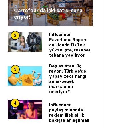
Carrefour’da içki satışı sona
eriyor!
Influencer
2
Pazarlama Raporu
açıklandı: TikTok
yükselişte, rekabet
tabana yayılıyor
Beş asistan, üç
3
reyon: Türkiye’de
yapay zeka hangi
anne-bebek
markalarını
öneriyor?
4
Influencer
paylaşımlarında
reklam ilişkisi ilk
bakışta anlaşılmalı