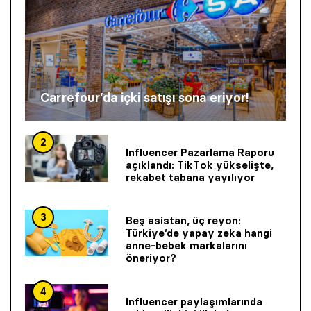
Carrefour’da içki satışı sona eriyor!
2
Influencer Pazarlama Raporu
açıklandı: TikTok yükselişte,
rekabet tabana yayılıyor
3
Beş asistan, üç reyon:
Türkiye’de yapay zeka hangi
anne-bebek markalarını
öneriyor?
4
Influencer paylaşımlarında