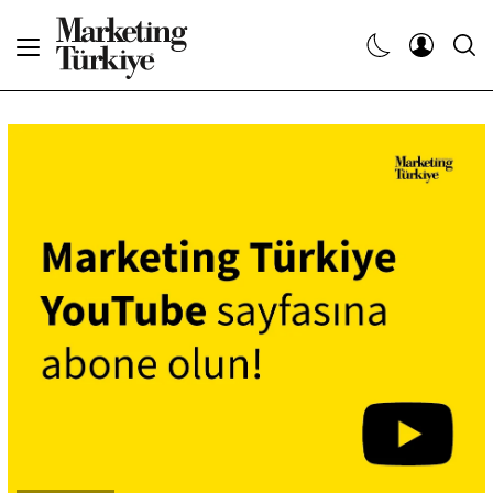
Abone Ol
Haberler
Yaratıcı İşler
Dergiler
Etkinlikler
Söyleşiler
Kariyer