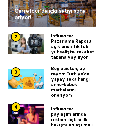
Carrefour’da içki satışı sona
eriyor!
Influencer
2
Pazarlama Raporu
açıklandı: TikTok
yükselişte, rekabet
tabana yayılıyor
Beş asistan, üç
3
reyon: Türkiye’de
yapay zeka hangi
anne-bebek
markalarını
öneriyor?
4
Influencer
paylaşımlarında
reklam ilişkisi ilk
bakışta anlaşılmalı