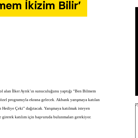
em İkizim Bilir’
 rol alan İlker Ayrık’ın sunuculuğunu yaptığı “Ben Bilmem
 özel programıyla ekrana gelecek. Akbank yarışmaya katılan
tın Hediye Çeki” dağıtacak. Yarışmaya katılmak isteyen
e girerek katılım için başvuruda bulunmaları gerekiyor.