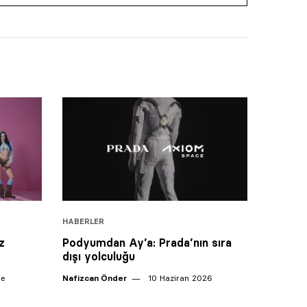
HABERLER
z
Podyumdan Ay’a: Prada’nın sıra
dışı yolculuğu
ce
Nafizcan Önder
10 Haziran 2026