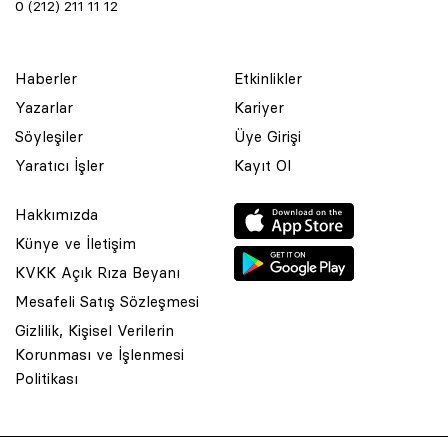
0 (212) 211 11 12
Haberler
Etkinlikler
Yazarlar
Kariyer
Söyleşiler
Üye Girişi
Yaratıcı İşler
Kayıt Ol
Hakkımızda
Künye ve İletişim
KVKK Açık Rıza Beyanı
Mesafeli Satış Sözleşmesi
Gizlilik, Kişisel Verilerin
Korunması ve İşlenmesi
© 2001 Rota Yayın Yapım Tanıtım Tic. Ltd. Şti. Bu Sitede Bulunan
Politikası
Yazı Ve Çizimlerin Her Hakkı Saklıdır.
Asquared WordPress Agency
tarafından tasarlanmış ve