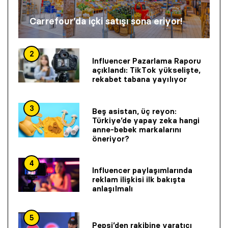
Carrefour’da içki satışı sona eriyor!
2
Influencer Pazarlama Raporu
açıklandı: TikTok yükselişte,
rekabet tabana yayılıyor
3
Beş asistan, üç reyon:
Türkiye’de yapay zeka hangi
anne-bebek markalarını
öneriyor?
4
Influencer paylaşımlarında
reklam ilişkisi ilk bakışta
anlaşılmalı
5
Pepsi’den rakibine yaratıcı