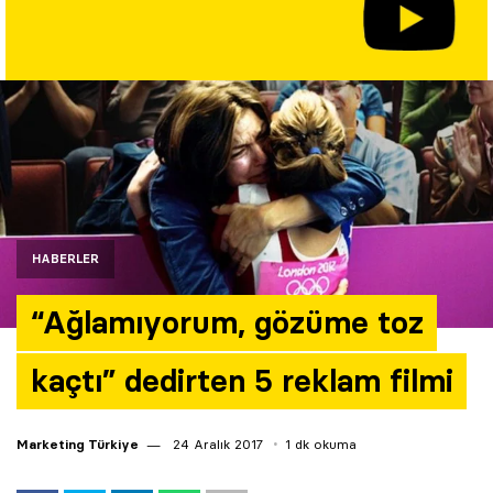
Yazarlar
Araştırma
HABERLER
“Ağlamıyorum, gözüme toz
kaçtı” dedirten 5 reklam filmi
Marketing Türkiye
24 Aralık 2017
1 dk okuma