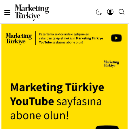
Abone Ol
Haberler
Yaratıcı İşler
Dergiler
Etkinlikler
Söyleşiler
Kariyer