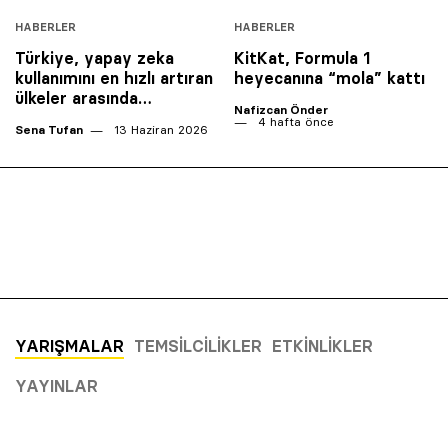
HABERLER
HABERLER
Türkiye, yapay zeka
KitKat, Formula 1
kullanımını en hızlı artıran
heyecanına “mola” kattı
ülkeler arasında…
Nafizcan Önder
4 hafta önce
Sena Tufan
13 Haziran 2026
YARIŞMALAR
TEMSILCILIKLER
ETKINLIKLER
YAYINLAR