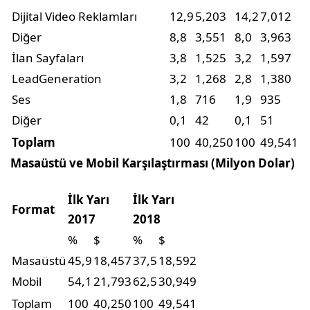
Dijital Video Reklamları
12,9
5,203
14,2
7,012
Diğer
8,8
3,551
8,0
3,963
İlan Sayfaları
3,8
1,525
3,2
1,597
LeadGeneration
3,2
1,268
2,8
1,380
Ses
1,8
716
1,9
935
Diğer
0,1
42
0,1
51
Toplam
100
40,250
100
49,541
Masaüstü ve Mobil Karşılaştırması (Milyon Dolar)
İlk Yarı
İlk Yarı
Format
2017
2018
%
$
%
$
Masaüstü
45,9
18,457
37,5
18,592
Mobil
54,1
21,793
62,5
30,949
Toplam
100
40,250
100
49,541