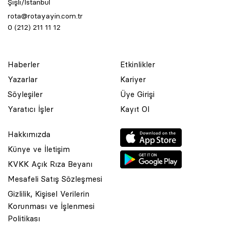
Şişli/İstanbul
rota@rotayayin.com.tr
0 (212) 211 11 12
Haberler
Etkinlikler
Yazarlar
Kariyer
Söyleşiler
Üye Girişi
Yaratıcı İşler
Kayıt Ol
Hakkımızda
Künye ve İletişim
KVKK Açık Rıza Beyanı
Mesafeli Satış Sözleşmesi
Gizlilik, Kişisel Verilerin
Korunması ve İşlenmesi
© 2001 Rota Yayın Yapım Tanıtım Tic. Ltd. Şti. Bu Sitede Bulunan
Politikası
Yazı Ve Çizimlerin Her Hakkı Saklıdır.