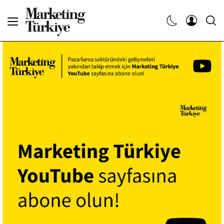
Abone Ol
Haberler
Yaratıcı İşler
Dergiler
Etkinlikler
Söyleşiler
Kariyer