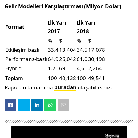
Gelir Modelleri Karşılaştırması (Milyon Dolar)
İlk Yarı
İlk Yarı
Format
2017
2018
%
$
%
$
Etkileşim bazlı
33.4
13,404
34,5
17,078
Performans-bazlı
64.9
26,042
61,0
30,198
Hybrid
1.7
691
4,6
2,264
Toplam
100
40,138
100
49,541
Raporun tamamına
buradan
ulaşabilirsiniz.