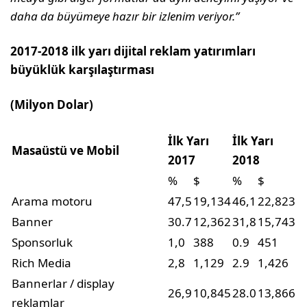
daha da büyümeye hazır bir izlenim veriyor.”
2017-2018 ilk yarı dijital reklam yatırımları
büyüklük karşılaştırması
(Milyon Dolar)
İlk Yarı
İlk Yarı
Masaüstü ve Mobil
2017
2018
%
$
%
$
Arama motoru
47,5
19,134
46,1
22,823
Banner
30.7
12,362
31,8
15,743
Sponsorluk
1,0
388
0.9
451
Rich Media
2,8
1,129
2.9
1,426
Bannerlar / display
26,9
10,845
28.0
13,866
reklamlar