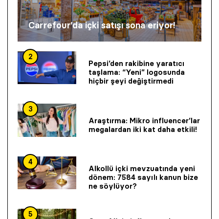
Carrefour’da içki satışı sona eriyor!
2
Pepsi’den rakibine yaratıcı
taşlama: “Yeni” logosunda
hiçbir şeyi değiştirmedi
3
Araştırma: Mikro influencer’lar
megalardan iki kat daha etkili!
4
Alkollü içki mevzuatında yeni
dönem: 7584 sayılı kanun bize
ne söylüyor?
5