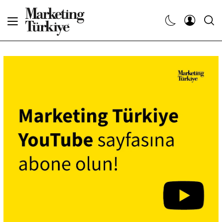
Abone Ol
Haberler
Yaratıcı İşler
Dergiler
Etkinlikler
Söyleşiler
Kariyer