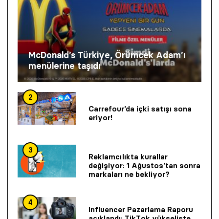
McDonald’s Türkiye, Örümcek Adam’ı
menülerine taşıdı
2
Carrefour’da içki satışı sona
eriyor!
3
Reklamcılıkta kurallar
değişiyor: 1 Ağustos’tan sonra
markaları ne bekliyor?
4
Influencer Pazarlama Raporu
açıklandı: TikTok yükselişte,