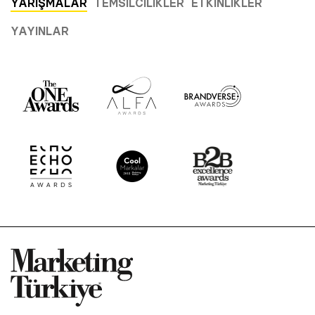
YARIŞMALAR
TEMSILCILIKLER
ETKINLIKLER
YAYINLAR