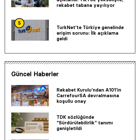
rekabet tabana yayılıyor
5
TurkNet’te Türkiye genelinde
erişim sorunu: İlk açıklama
geldi
Güncel Haberler
Rekabet Kurulu’ndan A101’in
CarrefourSA devralmasına
koşullu onay
TDK sözlüğünde
“Sürdürülebilirlik” tanımı
genişletildi