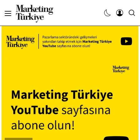
Abone Ol
Haberler
Yaratıcı İşler
Dergiler
Etkinlikler
Söyleşiler
Kariyer