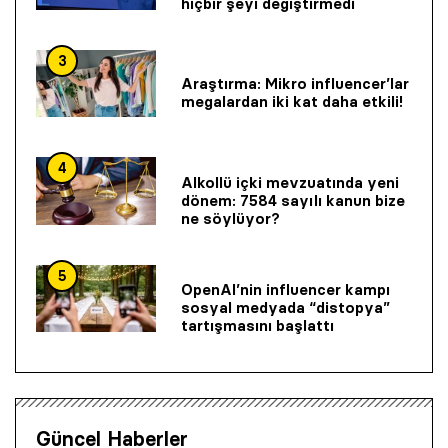
hiçbir şeyi değiştirmedi
3
Araştırma: Mikro influencer’lar
megalardan iki kat daha etkili!
4
Alkollü içki mevzuatında yeni
dönem: 7584 sayılı kanun bize
ne söylüyor?
5
OpenAI’nin influencer kampı
sosyal medyada “distopya”
tartışmasını başlattı
Güncel Haberler