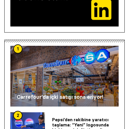
1
Carrefour’da içki satışı sona eriyor!
2
Pepsi’den rakibine yaratıcı
taşlama: “Yeni” logosunda