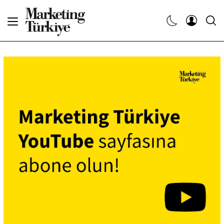
Abone Ol
Haberler
Yaratıcı İşler
Dergiler
Etkinlikler
Söyleşiler
Kariyer