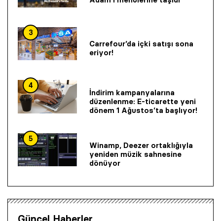
3
Carrefour’da içki satışı sona
eriyor!
4
İndirim kampanyalarına
düzenlenme: E-ticarette yeni
dönem 1 Ağustos’ta başlıyor!
5
Winamp, Deezer ortaklığıyla
yeniden müzik sahnesine
dönüyor
Güncel Haberler