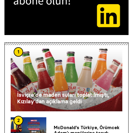
1
İsviçre’de maden suları toplatılmıştı,
Kızılay’dan açıklama geldi
2
McDonald’s Türkiye, Örümcek
Adam’ı menülerine taşıdı