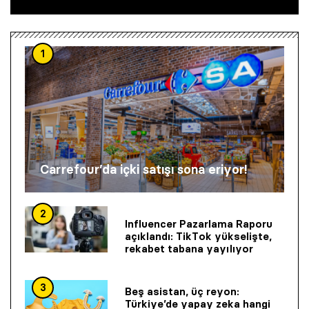
1
Carrefour’da içki satışı sona eriyor!
2
Influencer Pazarlama Raporu
açıklandı: TikTok yükselişte,
rekabet tabana yayılıyor
3
Beş asistan, üç reyon:
Türkiye’de yapay zeka hangi