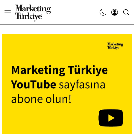
Abone Ol
Haberler
Yaratıcı İşler
Dergiler
Etkinlikler
Söyleşiler
Kariyer