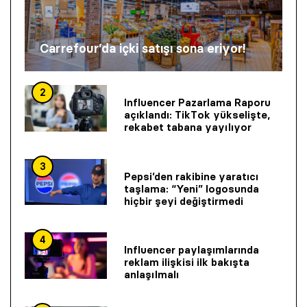
Carrefour’da içki satışı sona eriyor!
2
Influencer Pazarlama Raporu
açıklandı: TikTok yükselişte,
rekabet tabana yayılıyor
3
Pepsi’den rakibine yaratıcı
taşlama: “Yeni” logosunda
hiçbir şeyi değiştirmedi
4
Influencer paylaşımlarında
reklam ilişkisi ilk bakışta
anlaşılmalı