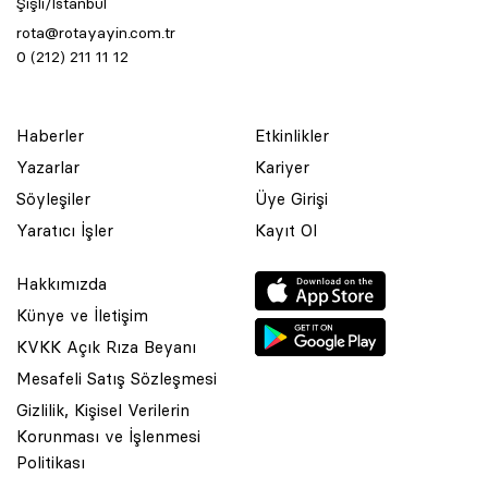
Şişli/İstanbul
rota@rotayayin.com.tr
0 (212) 211 11 12
Haberler
Etkinlikler
Yazarlar
Kariyer
Söyleşiler
Üye Girişi
Yaratıcı İşler
Kayıt Ol
Hakkımızda
Künye ve İletişim
KVKK Açık Rıza Beyanı
Mesafeli Satış Sözleşmesi
Gizlilik, Kişisel Verilerin
Korunması ve İşlenmesi
© 2001 Rota Yayın Yapım Tanıtım Tic. Ltd. Şti. Bu Sitede Bulunan
Politikası
Yazı Ve Çizimlerin Her Hakkı Saklıdır.