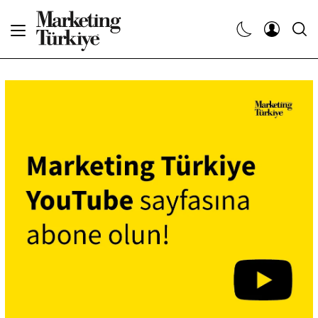
Abone Ol
Haberler
Yaratıcı İşler
Dergiler
Etkinlikler
Söyleşiler
Kariyer