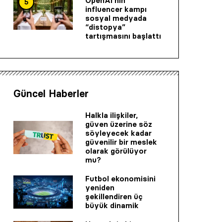
OpenAI’nin
5
influencer kampı
sosyal medyada
“distopya”
tartışmasını başlattı
Güncel Haberler
Halkla ilişkiler,
güven üzerine söz
söyleyecek kadar
güvenilir bir mes­lek
olarak görülüyor
mu?
Futbol ekonomisini
yeniden
şekillendiren üç
büyük dinamik