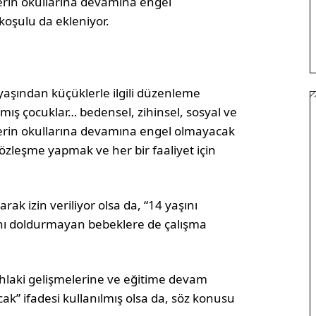
erin okullarına devamına engel
koşulu da ekleniyor.
 yaşından küçüklerle ilgili düzenleme
mış çocuklar… bedensel, zihinsel, sosyal ve
erin okullarına devamına engel olmayacak
sözleşme yapmak ve her bir faaliyet için
arak izin veriliyor olsa da, “14 yaşını
ını doldurmayan bebeklere de çalışma
hlaki gelişmelerine ve eğitime devam
k” ifadesi kullanılmış olsa da, söz konusu