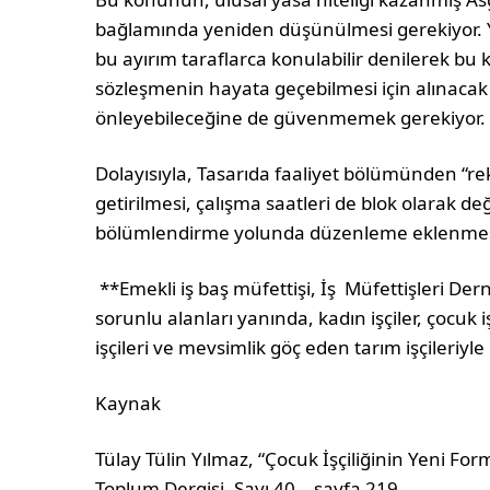
bağlamında yeniden düşünülmesi gerekiyor. Y
bu ayırım taraflarca konulabilir denilerek bu
sözleşmenin hayata geçebilmesi için alınacak
önleyebileceğine de güvenmemek gerekiyor
Dolayısıyla, Tasarıda faaliyet bölümünden “rekl
getirilmesi, çalışma saatleri de blok olarak de
bölümlendirme yolunda düzenleme eklenmesi
**Emekli iş baş müfettişi, İş Müfettişleri De
sorunlu alanları yanında, kadın işçiler, çocuk işç
işçileri ve mevsimlik göç eden tarım işçileriyle 
Kaynak
Tülay Tülin Yılmaz, “Çocuk İşçiliğinin Yeni Fo
Toplum Dergisi- Sayı 40 – sayfa 219