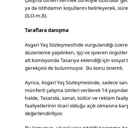
çalışma izinleri vermek suretiyle istisnalar geti
ya da istihdamın koşullarını belirleyecek, süres
(ILO-m.8).
Taraflara danışma
Asgari Yaş Sözleşmesi’nde vurgulandığı üzere 
düzenleme yapılırken, işçi ve işveren örgütl
alt komisyonda Tasarıya eklendiği için sosyal 
gerekçesi de bulunmuyor. Bu konu önemli.
Ayrıca, Asgari Yaş Sözleşmesinde, sadece sana
münferit çalışma izinleri verilerek 14 yaşında
halde, Tasarıda, sanat, kültür ve reklam faali
faaliyetlerinin ticari olduğu açık olmasına karş
değerlendiriliyor.
Bu konunun, ulusal yasa niteliği kazanmış A