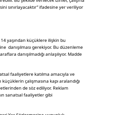
rebilir. Bu şekilde verilecek izinler, çalışma
ini sınırlayacaktır” ifadesine yer veriliyor
14 yaşından küçüklere ilişkin bu
erine danışılması gerekiyor. Bu düzenleme
taraflara danışılmadığı anlaşılıyor. Madde
tsal faaliyetlere katılma amacıyla ve
n küçüklerin çalışmasına kapı aralandığı
yetlerinden de söz ediliyor. Reklam
ın sanatsal faaliyetler gibi
sgari Yaş Sözleşmesine uygunluk