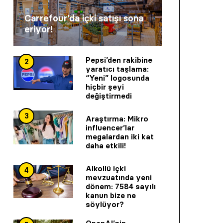
Carrefour’da içki satışı sona
eriyor!
Pepsi’den rakibine
2
yaratıcı taşlama:
“Yeni” logosunda
hiçbir şeyi
değiştirmedi
3
Araştırma: Mikro
influencer’lar
megalardan iki kat
daha etkili!
Alkollü içki
4
mevzuatında yeni
dönem: 7584 sayılı
kanun bize ne
söylüyor?