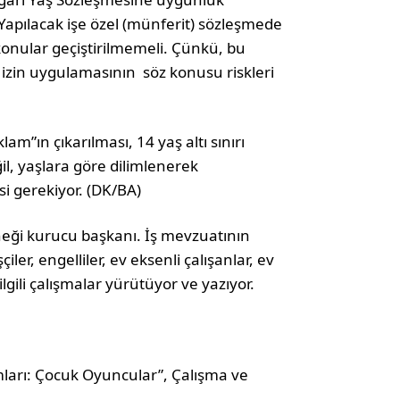
apılacak işe özel (münferit) sözleşmede
 konular geçiştirilmemeli. Çünkü, bu
 izin uygulamasının söz konusu riskleri
.
am”ın çıkarılması, 14 yaş altı sınırı
ğil, yaşlara göre dilimlenerek
 gerekiyor. (DK/BA)
rneği kurucu başkanı. İş mevzuatının
iler, engelliler, ev eksenli çalışanlar, ev
ilgili çalışmalar yürütüyor ve yazıyor.
rmları: Çocuk Oyuncular”, Çalışma ve