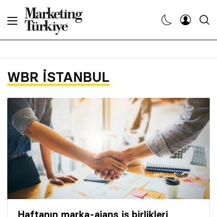
Abone Ol
Haberler
WBR İSTANBUL
Yaratıcı İşler
Dergiler
Etkinlikler
Söyleşiler
Kariyer
Haftanın marka-ajans iş birlikleri