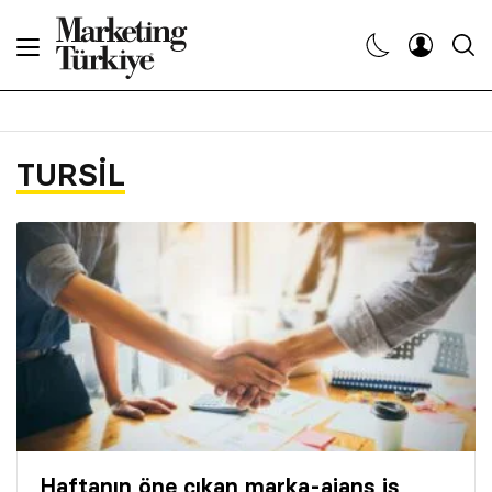
Abone Ol
Haberler
TURSIL
Yaratıcı İşler
Dergiler
Etkinlikler
Söyleşiler
Kariyer
Haftanın öne çıkan marka-ajans iş