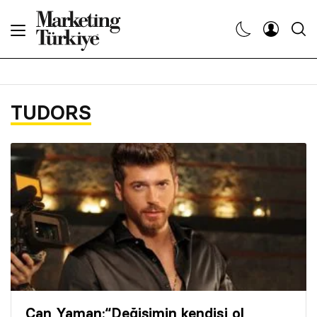
Abone Ol
Haberler
TUDORS
Yaratıcı İşler
Dergiler
Etkinlikler
Söyleşiler
Kariyer
Can Yaman:“Değişimin kendisi ol