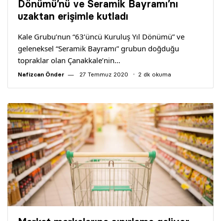
Dönümü’nü ve Seramik Bayramı’nı
uzaktan erişimle kutladı
Kale Grubu’nun “63’üncü Kuruluş Yıl Dönümü” ve
geleneksel “Seramik Bayramı” grubun doğduğu
topraklar olan Çanakkale’nin…
Nafizcan Önder
27 Temmuz 2020
2 dk okuma