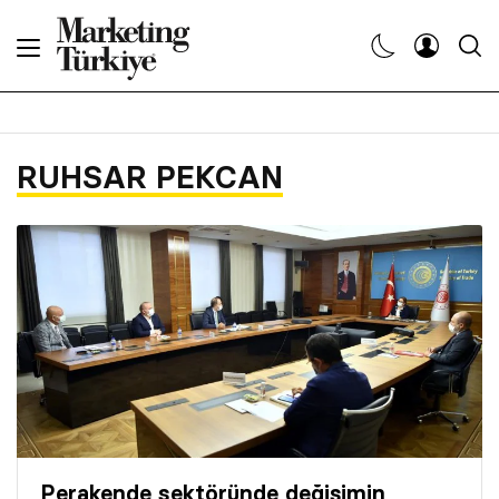
Abone Ol
Haberler
RUHSAR PEKCAN
Yaratıcı İşler
Dergiler
Etkinlikler
Söyleşiler
Kariyer
Perakende sektöründe değişimin