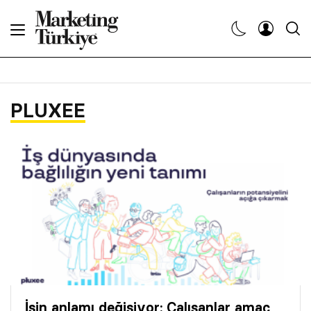
Abone Ol
Haberler
PLUXEE
Yaratıcı İşler
Dergiler
Etkinlikler
Söyleşiler
Kariyer
İşin anlamı değişiyor: Çalışanlar amaç