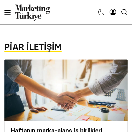
Abone Ol
Haberler
PIAR İLETIŞIM
Yaratıcı İşler
Dergiler
Etkinlikler
Söyleşiler
Kariyer
Haftanın marka-ajans iş birlikleri