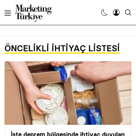
Abone Ol
Haberler
ÖNCELIKLI IHTIYAÇ LISTESI
Yaratıcı İşler
Dergiler
Etkinlikler
Söyleşiler
Kariyer
İşte deprem bölgesinde ihtiyaç duyulan