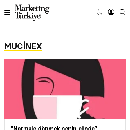
Abone Ol
Haberler
MUCINEX
Yaratıcı İşler
Dergiler
Etkinlikler
Söyleşiler
Kariyer
“Normale dönmek senin elinde”