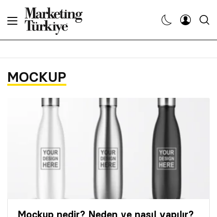
Abone Ol
Haberler
MOCKUP
Yaratıcı İşler
Dergiler
Etkinlikler
Söyleşiler
Kariyer
Mockup nedir? Neden ve nasıl yapılır?