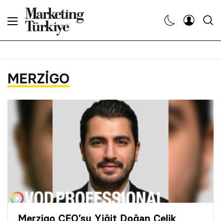
Abone Ol
Haberler
MERZIGO
Yaratıcı İşler
Dergiler
Etkinlikler
Söyleşiler
Kariyer
Merzigo CEO’su Yiğit Doğan Çelik,