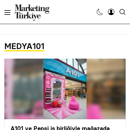
Abone Ol
Haberler
MEDYA101
Yaratıcı İşler
Dergiler
Etkinlikler
Söyleşiler
Kariyer
A101 ve Pepsi iş birliğiyle mağazada