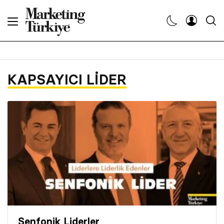
Abone Ol
Haberler
KAPSAYICI LIDER
Yaratıcı İşler
Dergiler
Etkinlikler
Söyleşiler
Kariyer
Senfonik Liderler