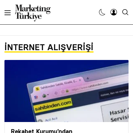
Abone Ol
Haberler
INTERNET ALIŞVERIŞI
Yaratıcı İşler
Dergiler
Etkinlikler
Söyleşiler
Kariyer
Rekabet Kurumu’ndan